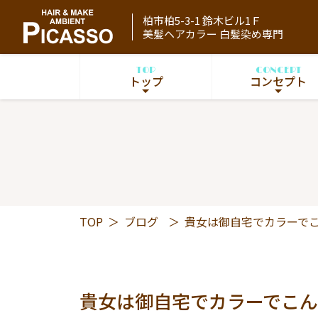
柏市柏5-3-1 鈴木ビル1Ｆ
美髪ヘアカラー 白髪染め専門
TOP
CONCEPT
トップ
コンセプト
TOP
＞
ブログ
＞
貴女は御自宅でカラーで
貴女は御自宅でカラーでこん